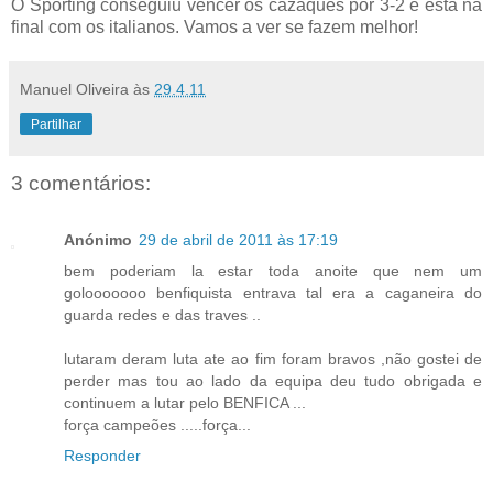
O Sporting conseguiu vencer os cazaques por 3-2 e está na
final com os italianos. Vamos a ver se fazem melhor!
Manuel Oliveira
às
29.4.11
Partilhar
3 comentários:
Anónimo
29 de abril de 2011 às 17:19
bem poderiam la estar toda anoite que nem um
golooooooo benfiquista entrava tal era a caganeira do
guarda redes e das traves ..
lutaram deram luta ate ao fim foram bravos ,não gostei de
perder mas tou ao lado da equipa deu tudo obrigada e
continuem a lutar pelo BENFICA ...
força campeões .....força...
Responder