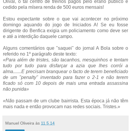
Olival, o tal centro de treinos pagos pelo erário público e
cedido pela mísera renda de 500 euros mensais!
Estou expectante sobre o que vai acontecer no próximo
domingo aquando do jogo de Iniciados A! Se eu fosse
dirigente do Benfica exigia um policiamento como deve ser
e até a interdição daquele campo.
Alguns comentários que "saquei" do jornal A Bola sobre o
referido no 1º parágrafo deste texto:
«Para além de tristes, são tacanhos, mesquinhos e tentam
tudo por tudo para disfarçar a azia que lhes corrói a
alma.......E precisam branquear o facto de terem beneficiado
de um "penalty" inventado para fazer o 2-1 e não terem
ficado só com 10 depois de mais uma entrada assassina
não punida»
«Nã
o passam de um clube bairrista. Esta época já não têm
mais nada e então provocam nas redes sociais. Tristes.»
Manuel Oliveira
às
11.5.14